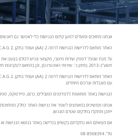
אנחנו מחויבים ופועלים למען קידום הנגישות כדי לאפשר גם לאנשים
האתר מותאם לדרישות הנגישות לרמה 2 (AA) ועומד בתקן .W.C.A.G 2.
על מנת שנוכל לספק שירות מיטבי, מקצועי ונגיש לכולם בצענו את ה
תשע"ג-2013 (סימן ג': שירותי האינטרנט), וכן בהתאם לעקרונות תקן הנגישות בישראל.
עם מוגבלות וצרכים מיוחדים.
הנגישות באתר מותאמת לדפדפנים המובילים: כרום, פיירפוקס, ספאר
אנחנו ממשיכים במאמצים לשפר את נגישות האתר כחלק ממחויבותנו ל
ייתכן ותתקלו בחלקים שטרם הונגשו.
אם מצאתם ו/או נתקלתם בקשיים בגלישה באתר בנושא הנגישות או בכל
טל': 08-8568394