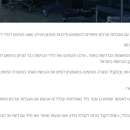
 עם מוגבלות וצרכים מיוחדים להשתמש וליהנות ממגוון המידע שאנו מציעים לכלל לק
התאמות הנדרשות באתר, עדכנו והטמענו את כללי הנגישות ככל שניתן בהתאם לתקנו
האתר מותאם לדרישות הנגישות לרמה 2 (AA) ועומד בתקן .W.C.A.G 2, ובמקביל החברה ממשיכה במאמצים לסיים את
י.
אפשר שימוש בו עבור כלל האוכלוסיה ובכלל זה אנשים עם מוגבלות וצרכים מיוחדים
ל, נשמח לקבל פניות לקבלת מידע ו/או הצעות שיפור ו/או מייל עם דיווח על הבעי